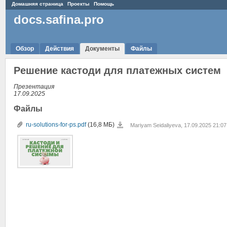
Домашняя страница
Проекты
Помощь
docs.safina.pro
Обзор
Действия
Документы
Файлы
Решение кастоди для платежных систем
Презентация
17.09.2025
Файлы
ru-
ru-solutions-for-ps.pdf
(16,8 МБ)
Mariyam Seidaliyeva, 17.09.2025 21:07
solutions-
for-
ps.pdf