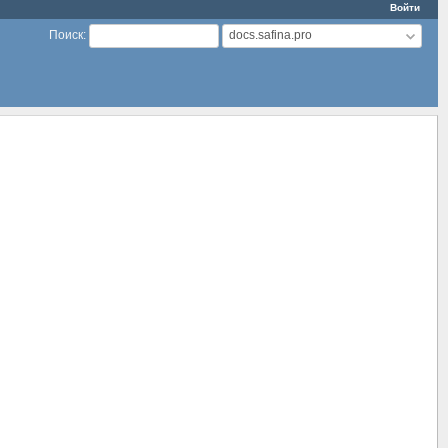
Войти
docs.safina.pro
Поиск
: